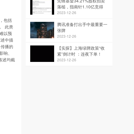
先锋基金34.21%股权拍卖
落槌，指南针1.10亿竞得
2023-12-26
，包括
腾讯准备打出手中最重要一
述。 此类
张牌
难以预
2023-12-26
陈述中描
）传播的
【实探】上海绿牌政策“收
影响、
紧”倒计时 ：连夜下单！
陈述均截
2023-12-26