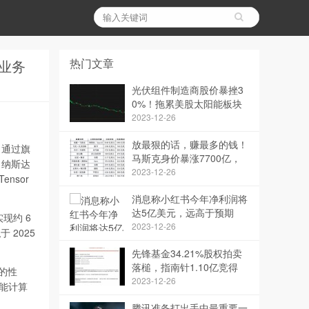
热门文章
云业务
光伏组件制造商股价暴挫3
0%！拖累美股太阳能板块
集体大跌
2023-12-26
放最狠的话，赚最多的钱！
”）通过旗
马斯克身价暴涨7700亿，
c.（纳斯达
成今年“首赚”
2023-12-26
ensor
消息称小红书今年净利润将
达5亿美元，远高于预期
现约 6
2023-12-26
 2025
先锋基金34.21%股权拍卖
落槌，指南针1.10亿竞得
越的性
2023-12-26
能计算
腾讯准备打出手中最重要一