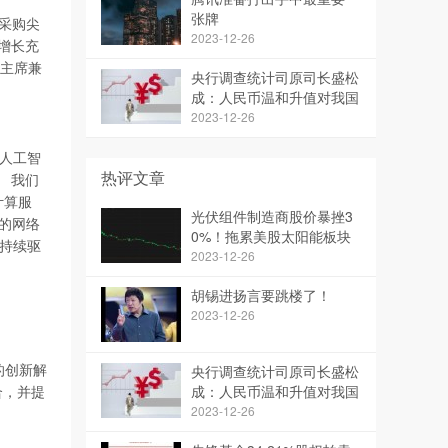
张牌
次采购尖
2023-12-26
增长充
行主席兼
央行调查统计司原司长盛松
成：人民币温和升值对我国
经济影响积极
2023-12-26
、人工智
热评文章
。 我们
计算服
光伏组件制造商股价暴挫3
的网络
0%！拖累美股太阳能板块
，持续驱
集体大跌
2023-12-26
胡锡进扬言要跳楼了！
2023-12-26
用的创新解
央行调查统计司原司长盛松
合，并提
成：人民币温和升值对我国
经济影响积极
2023-12-26