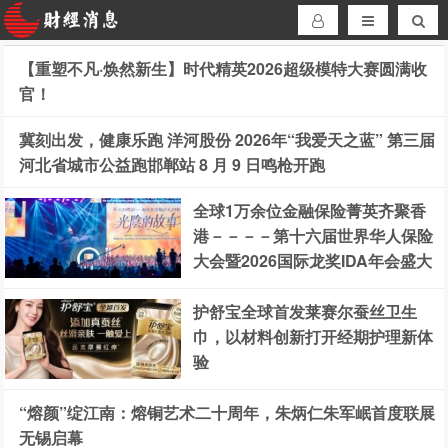
【重塑不凡·焕然新生】时代精英2026超级模特大赛圆满收
官！
冀刻出发，健康乐跑 洋河股份 2026年“我爱天之蓝” 第三届
河北省城市公益跑邯郸站 8 月 9 日鸣枪开跑
全球1万余位金融保险菁英齐聚香
港－－－－第十六届世界华人保险
大会暨2026国际龙奖IDA年会盛大
举办
护舒宝全球首发莱赛尔蚕丝卫生
巾，以材料创新打开经期护理新体
验
“熔颜”绽江南：熔铜艺术二十周年，朱炳仁朱军岷首度联展
无锡启幕