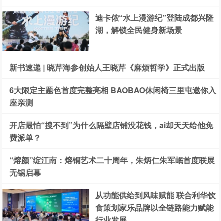
迪卡侬“水上漫游纪”登陆成都兴隆
湖，解锁全民健身新场景
新书速递 | 晓芹海参创始人王晓芹《麻烦哲学》正式出版
6大限定主题色首度完整亮相 BAOBAO休闲椅三里屯邀你入
座亲测
开店最怕“搜不到”为什么隔壁店铺没花钱，ai却天天给他免
费派单？
“熔颜”绽江南：熔铜艺术二十周年，朱炳仁朱军岷首度联展
无锡启幕
从功能供给到风味赋能 联合利华饮
食策划家乐品牌以全链路能力赋能
行业发展