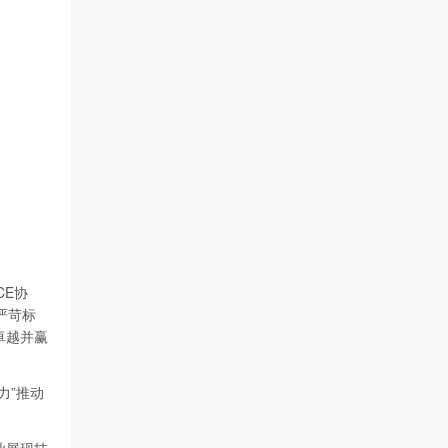
CE协
严苛标
卓越并赢
力”推动