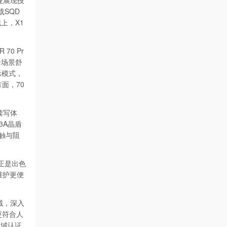
业展现技
载SQD
上，X1
0 Pr
全场景舒
示模式，
面，70
读写体
3A晶盾
笔触与阻
正是出色
维护更便
域，深入
、更符合人
色域认证