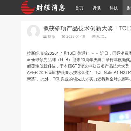
首页
资讯
科技
财
揽获多项产品技术创新大奖！TCL实
财商
2026-01-10
来源:TCL
拉斯维加斯
2026年1月10日
美通社 －－ 近日，国际消费类电
ds全球领先品牌（GTB）迎来20周年庆典并举行年度颁
颠覆性创新科技，于本届GTB评选中获四项产品技术大奖，其中：T
APER 70 Pro获“护眼显示技术金奖”，TCL Note A
新奖”。此外，TCL实业的领先技术实力还得到全球头部科技媒