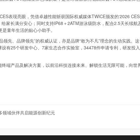
CES表现亮眼，凭借卓越性能斩获国际权威媒体TWICE颁发的‘2026 CES Pi
，给家长满分安心；同时支持IP68＋2ATM游泳级防水，配合2.5天长续航
更是童年生活的贴心小助手。
产品领先、品牌领先”的权威认证，亦是品牌“敢为不凡”理念的生动实践。
设有25个研发中心、7家生态合作实验室，34478件申请专利，研发投
能终端产品及解决方案，以前沿科技连接未来、解锁生活无限可能，向世
球，多领域伙伴共启能源创新纪元