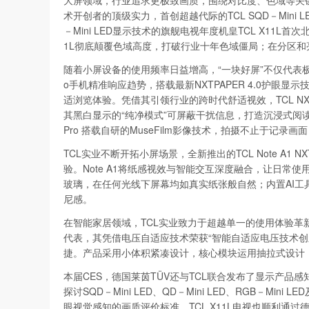
大屏领域，行业追求更极致画质，围绕对比度、色域等关
术开创者的顶级实力，首创超越代际的TCL SQD－Mini
－Mini LED显示技术的旗舰电视年度机皇TCL X1
1L彻底颠覆色域高度，打破行业十年色域僵局；在分区和亮
随着小屏设备的使用频率日益增高，“一块好屏”不仅代表极致参
o手机精准响应趋势，搭载最新NXTPAPER 4.0护眼
适浏览体验。凭借其引领行业的跨时代舒适视效，TCL NXTPA
其黑白显示的“纯净模式”可屏蔽干扰信息，打造沉浸式阅
Pro 搭载自研的MuseFilm影像技术，拍摄不止于记录
TCL实业不断开拓小屏场景，全新推出的TCL Note A1
验。Note A1将纸感视效与智能交互深度融合，让日常使用
玻璃，在任何光线下屏幕均如真实纸张般自然；内置AI工具
尼感。
在智能家居领域，TCL实业致力于超越单一的使用体验革新
代表，其凭借电压自适应技术荣获“智能自适应电压技术创
捷。产品采用小体积紧凑设计，核心模块运用抽拉式设计
本届CES，德国莱茵TÜV还与TCL联合发布了显示产
探讨SQD－Mini LED、QD－Mini LED、RGB－
眼视觉感知的画质评价标准。TCL X11L电视也顺利通