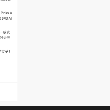
cks A
及趣味AI
这一成就
入过去三
界贡献T