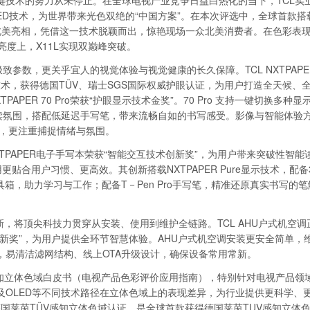
键技术的努力从未停止。在全球电视产业竞争日益白热化的当下，TCL实
 LED技术，为世界带来光色双绝的“中国方案”。在本次评选中，全球首款搭
1L首次北美亮相，凭借这一技术脱颖而出，惊艳现场一众北美消费者。在色彩表现
度上，X11L实现双巅峰突破。
数，更关乎宜人的视觉体验与视觉健康的长久保障。TCL NXTPAPER 7
显示技术，获得德国TÜV、瑞士SGS国际权威护眼认证，为用户打造全天候、
PER 70 Pro荣获“护眼显示技术金奖”。70 Pro 支持一键切换多种显
读氛围，搭配低延迟手写笔，带来流畅自如的书写感受。影像与智能体验方
画面，更注重捕捉情绪与氛围。
 NXTPAPER电子手写本荣获“智能交互技术创新奖”，为用户带来突破性智能
更贴合用户习惯、更高效。其创新搭载NXTPAPER Pure显示技术，配备
箱，助力学习与工作；配备T－Pen Pro手写笔，精准还原真实书写的
，将顶尖科技力贯穿从安装、使用到维护全链路。TCL AHU户式机空调
新奖”，为用户提供全环节智慧体验。AHU户式机空调安装更安全简单，
，易清洁滤网结构、线上OTA升级设计，确保设备常用常新。
品感知立体色域白皮书（电视产品色彩评价应用指南），特别针对电视产品领
Mini LED及OLED等不同技术路径在立体色域上的表现差异，为行业提供更科学
过德国莱茵TÜV感知立体色域认证，是全球首款获得德国莱茵TUV感知立体